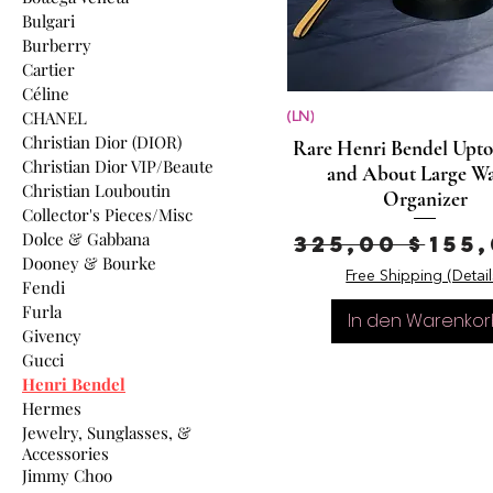
Bulgari
Burberry
Cartier
Céline
CHANEL
(LN)
Christian Dior (DIOR)
Rare Henri Bendel Upt
Christian Dior VIP/Beaute
and About Large Wa
Christian Louboutin
Organizer
Collector's Pieces/Misc
Dolce & Gabbana
Standardpr
Sal
325,00 $
155,
Dooney & Bourke
Free Shipping (Detail
Fendi
Furla
In den Warenkor
Givency
Gucci
Henri Bendel
Hermes
Jewelry, Sunglasses, &
Accessories
Jimmy Choo