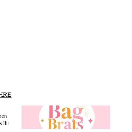
IHRE
ren
s Ihr