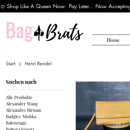
👛 Shop Like A Queen Now-  Pay Later... Now Accepting
Home
Start
Henri Bendel
Suchen nach
Alle Produkte
Alexander Wang
Alexandre Birman
Badgley Mishka
Balenciaga
Bottega Veneta