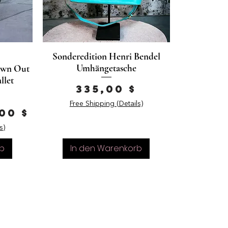
Sonderedition Henri Bendel
Umhängetasche
own Out
llet
Preis
335,00 $
Free Shipping (Details)
eis
e-Preis
00 $
s)
b
In den Warenkorb