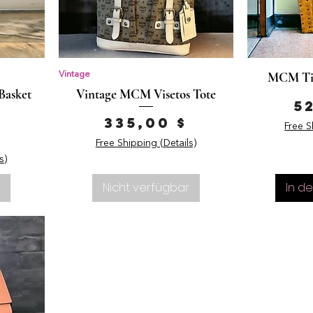
MCM Tis
Vintage
Basket
Vintage MCM Visetos Tote
P
5
Preis
335,00 $
Free S
Free Shipping (Details)
s)
r
Nicht verfügbar
In d