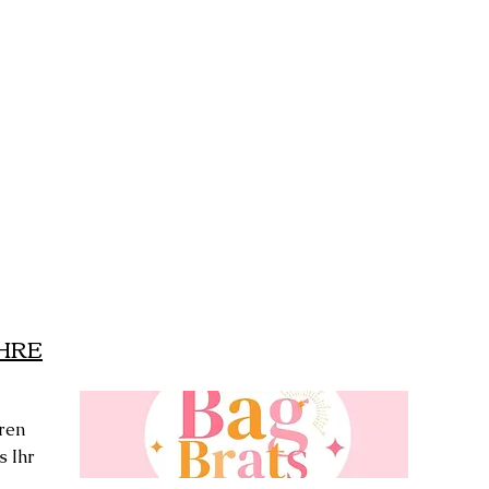
IHRE
ren
s Ihr