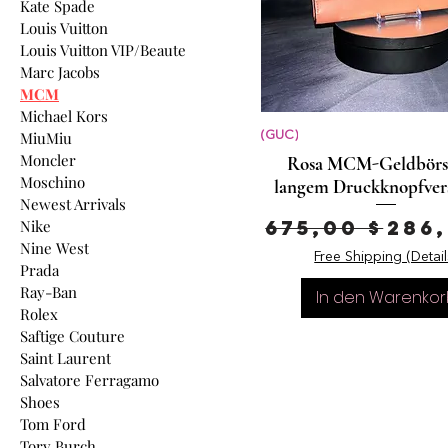
Kate Spade
Louis Vuitton
Louis Vuitton VIP/Beaute
Marc Jacobs
MCM
Michael Kors
MiuMiu
(GUC)
Moncler
Rosa MCM-Geldbörs
Moschino
langem Druckknopfver
Newest Arrivals
Standardpr
Sal
675,00 $
286,
Nike
Nine West
Free Shipping (Detail
Prada
Ray-Ban
In den Warenkor
Rolex
Saftige Couture
Saint Laurent
Salvatore Ferragamo
Shoes
Tom Ford
Tory Burch