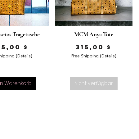
etos Tragetasche
MCM Anya Tote
reis
Preis
25,00 $
315,00 $
hipping (Details)
Free Shipping (Details)
en Warenkorb
Nicht verfügbar