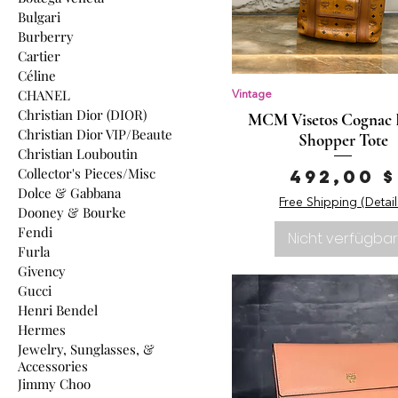
Bulgari
Burberry
Cartier
Céline
CHANEL
Vintage
Christian Dior (DIOR)
MCM Visetos Cognac 
Christian Dior VIP/Beaute
Shopper Tote
Christian Louboutin
Collector's Pieces/Misc
Preis
492,00 $
Dolce & Gabbana
Free Shipping (Detail
Dooney & Bourke
Fendi
Nicht verfügba
Furla
Givency
Gucci
Henri Bendel
Hermes
Jewelry, Sunglasses, &
Accessories
Jimmy Choo