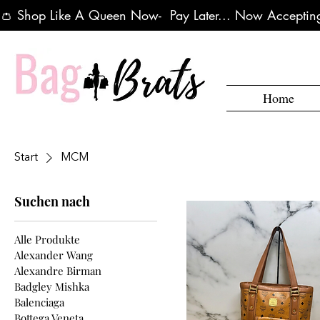
👛 Shop Like A Queen Now-  Pay Later... Now Accepting
Home
Start
MCM
Suchen nach
Alle Produkte
Alexander Wang
Alexandre Birman
Badgley Mishka
Balenciaga
Bottega Veneta