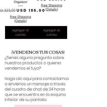
Organizer
Free Shipping
recio
Precio de oferta
USD 155.00
(Details)
D 325.00
Free Shipping
(Details)
Agregar al
Agregar al
carrito
carrito
¡VENDENOS TUS COSAS!
¿Tienes alguna pregunta sobre
nuestros productos o quieres
vendernos el tuyo?
Haga clic aquí para contactarnos
o envíenos un mensaje a través
del cuadro de chat de 24 horas
que se encuentra en la esquina
inferior de su pantalla.