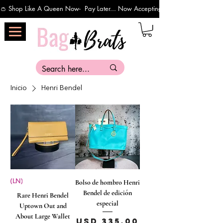
👛 Shop Like A Queen Now-  Pay Later... Now Accepting Payments Via Affirm 
Inicio
Henri Bendel
(LN)
Bolso de hombro Henri
Bendel de edición
Rare Henri Bendel
especial
Uptown Out and
About Large Wallet
Precio
USD 335.00