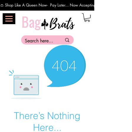
👛 Shop Like A Queen Now-  Pay Later... Now Accepting Payments Via Affirm 
There’s Nothing
Here...