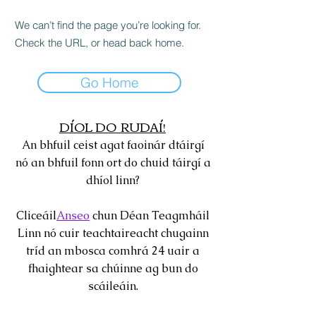
We can’t find the page you’re looking for.
Check the URL, or head back home.
Go Home
DÍOL DO RUDAÍ!
An bhfuil ceist agat faoinár dtáirgí
nó an bhfuil fonn ort do chuid táirgí a
dhíol linn?
Cliceáil
Anseo
chun Déan Teagmháil
Linn nó cuir teachtaireacht chugainn
tríd an mbosca comhrá 24 uair a
fhaightear sa chúinne ag bun do
scáileáin.