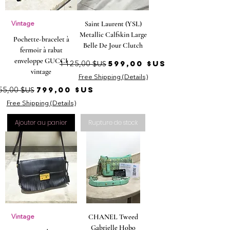
Saint Laurent (YSL)
Vintage
Metallic Calfskin Large
Pochette-bracelet à
Belle De Jour Clutch
fermoir à rabat
enveloppe GUCCI
Prix original
Prix promotionnel
599,00 $US
1 125,00 $US
vintage
Free Shipping (Details)
ix original
Prix promotionnel
799,00 $US
55,00 $US
Free Shipping (Details)
Ajouter au panier
Rupture de stock
CHANEL Tweed
Vintage
Gabrielle Hobo