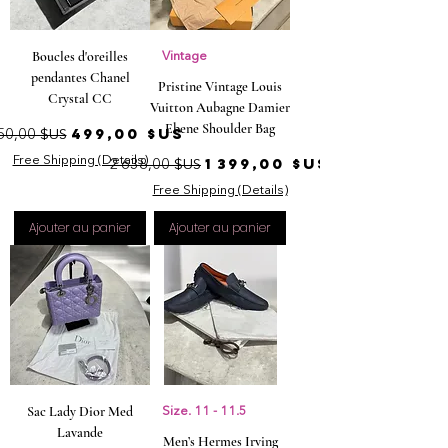
Boucles d'oreilles
Vintage
pendantes Chanel
Pristine Vintage Louis
Crystal CC
Vuitton Aubagne Damier
Ebene Shoulder Bag
ix original
Prix promotionnel
499,00 $US
50,00 $US
Prix original
Prix promotionnel
Free Shipping (Details)
1 399,00 $US
2 638,00 $US
Free Shipping (Details)
Ajouter au panier
Ajouter au panier
Sac Lady Dior Med
Size. 11 - 11.5
Lavande
Men’s Hermes Irving