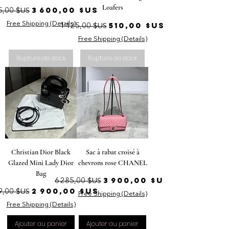
Loafers
ix original
Prix promotionnel
3 600,00 $US
5,00 $US
Prix original
Prix promotionnel
Free Shipping (Details)
510,00 $US
1 125,00 $US
Free Shipping (Details)
Rupture de stock
Rupture de stock
Christian Dior Black
Sac à rabat croisé à
Glazed Mini Lady Dior
chevrons rose CHANEL
Bag
Prix original
Prix promotionnel
3 900,00 $US
6 285,00 $US
ix original
Prix promotionnel
2 900,00 $US
9,00 $US
Free Shipping (Details)
Free Shipping (Details)
Ajouter au panier
Ajouter au panier