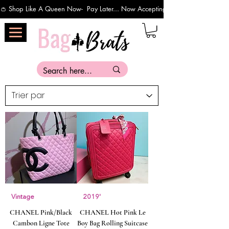
👛 Shop Like A Queen Now-  Pay Later... Now Accepting Payments Via Affirm 
Vintage
2019'
CHANEL Pink/Black
CHANEL Hot Pink Le
Cambon Ligne Tote
Boy Bag Rolling Suitcase