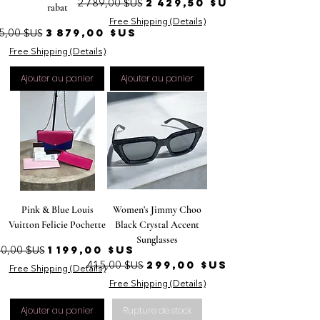
Prix original
Prix promotionnel
2 429,50 $US
2 789,00 $US
rabat
Free Shipping (Details)
ix original
Prix promotionnel
3 879,00 $US
5,00 $US
Free Shipping (Details)
Ajouter au panier
Ajouter au panier
Pink & Blue Louis
Women’s Jimmy Choo
Vuitton Felicie Pochette
Black Crystal Accent
Sunglasses
ix original
Prix promotionnel
1 199,00 $US
20,00 $US
Prix original
Prix promotionnel
299,00 $US
415,00 $US
Free Shipping (Details)
Free Shipping (Details)
Ajouter au panier
Rupture de stock