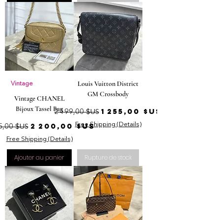
Louis Vuitton District
Vintage
GM Crossbody
Vintage CHANEL
Bijoux Tassel Bag
Prix original
Prix promotionnel
1 255,00 $US
2 199,00 $US
ix original
Prix promotionnel
2 200,00 $US
Free Shipping (Details)
5,00 $US
Free Shipping (Details)
Ajouter au panier
Rupture de stock