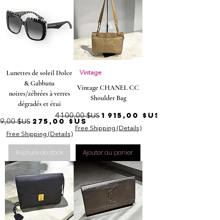
Lunettes de soleil Dolce
Vintage
& Gabbana
Vintage CHANEL CC
noires/zébrées à verres
Shoulder Bag
dégradés et étui
Prix original
Prix promotionnel
1 915,00 $US
4 100,00 $US
rix original
Prix promotionnel
275,00 $US
9,00 $US
Free Shipping (Details)
Free Shipping (Details)
Rupture de stock
Ajouter au panier