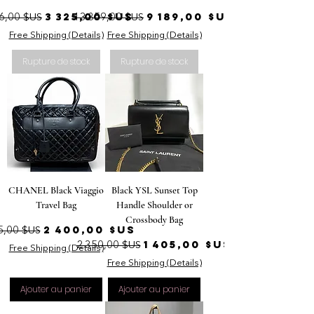
ix original
Prix promotionnel
Prix original
Prix promotionnel
3 325,00 $US
9 189,00 $US
6,00 $US
13 859,00 $US
Free Shipping (Details)
Free Shipping (Details)
Rupture de stock
Rupture de stock
CHANEL Black Viaggio
Black YSL Sunset Top
Travel Bag
Handle Shoulder or
Crossbody Bag
ix original
Prix promotionnel
2 400,00 $US
5,00 $US
Prix original
Prix promotionnel
1 405,00 $US
2 350,00 $US
Free Shipping (Details)
Free Shipping (Details)
Ajouter au panier
Ajouter au panier