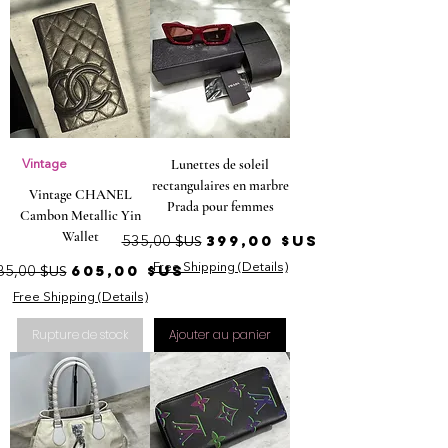
Lunettes de soleil
Vintage
rectangulaires en marbre
Vintage CHANEL
Prada pour femmes
Cambon Metallic Yin
Wallet
Prix original
Prix promotionnel
399,00 $US
535,00 $US
ix original
Prix promotionnel
605,00 $US
Free Shipping (Details)
85,00 $US
Free Shipping (Details)
Rupture de stock
Ajouter au panier