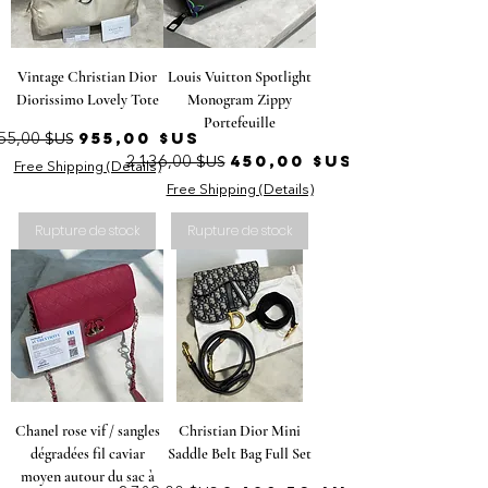
Vintage Christian Dior
Louis Vuitton Spotlight
Diorissimo Lovely Tote
Monogram Zippy
Portefeuille
ix original
Prix promotionnel
955,00 $US
55,00 $US
Prix original
Prix promotionnel
450,00 $US
2 136,00 $US
Free Shipping (Details)
Free Shipping (Details)
Rupture de stock
Rupture de stock
Chanel rose vif / sangles
Christian Dior Mini
dégradées fil caviar
Saddle Belt Bag Full Set
moyen autour du sac à