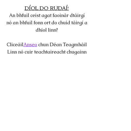
DÍOL DO RUDAÍ!
An bhfuil ceist agat faoinár dtáirgí
nó an bhfuil fonn ort do chuid táirgí a
dhíol linn?
Cliceáil
Anseo
chun Déan Teagmháil
Linn nó cuir teachtaireacht chugainn
tríd an mbosca comhrá 24 uair a
fhaightear sa chúinne ag bun do
scáileáin.