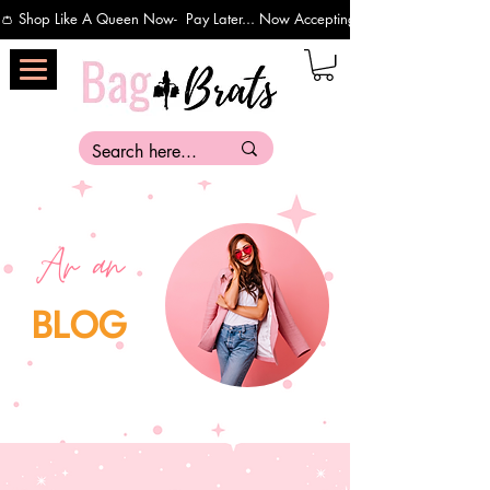
👛 Shop Like A Queen Now-  Pay Later... Now Accepting Payments Via Affirm 
Ar an
BLOG