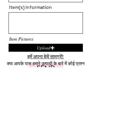
Item(s) Information
Item Pictures
Upload
हमें अपना बेचें सामग्री!
क्या आपके पास हमारे उत्पादों के बारे में कोई प्रश्न
SEND
है या आप हमें अपना उत्पाद बेचना चाहते हैं?
क्लिक
यहाँ
हमसे संपर्क करें या अपनी स्क्रीन के
निचले कोने में मौजूद 24 घंटे चैट बॉक्स के माध्यम
से हमें संदेश भेजें।