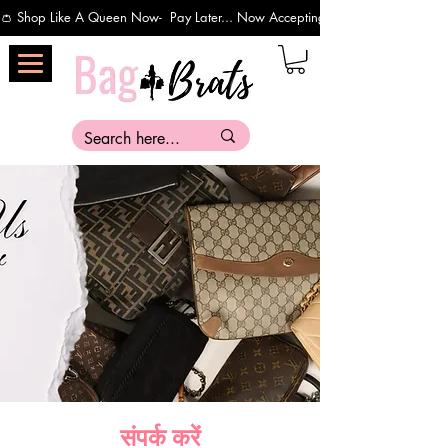
👛 Shop Like A Queen Now-  Pay Later... Now Accepting Payments Via Affirm 
संपर्क करें