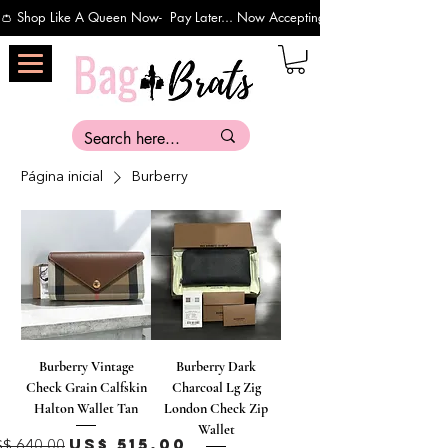
👛 Shop Like A Queen Now-  Pay Later... Now Accepting Payments Via Affirm 
Página inicial
Burberry
Burberry Vintage
Burberry Dark
Check Grain Calfskin
Charcoal Lg Zig
Halton Wallet Tan
London Check Zip
Wallet
reço normal
Preço promocional
US$ 515,00
S$ 640,00