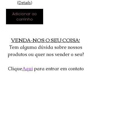
(Details)
Adicionar ao
carrinho
VENDA-NOS O SEU COISA!
Tem alguma dúvida sobre nossos
produtos ou quer nos vender o seu?
Clique
Aqui
para entrar em contato
conosco ou enviar uma mensagem
através da caixa de bate-papo 24
horas encontrada no canto inferior
da tela.