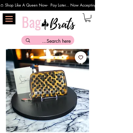
👛 Shop Like A Queen Now-  Pay Later... Now Accepting Payments Via Affirm 