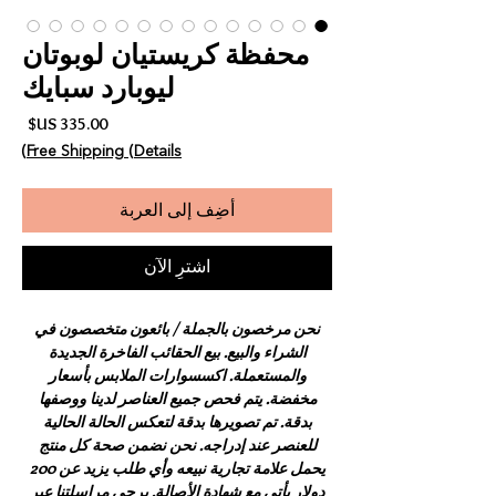
محفظة كريستيان لوبوتان
ليوبارد سبايك
السع
Free Shipping (Details)
أضِف إلى العربة
اشترِ الآن
نحن مرخصون بالجملة / بائعون متخصصون في
الشراء والبيع. بيع الحقائب الفاخرة الجديدة
والمستعملة. اكسسوارات الملابس بأسعار
مخفضة. يتم فحص جميع العناصر لدينا ووصفها
بدقة. تم تصويرها بدقة لتعكس الحالة الحالية
للعنصر عند إدراجه. نحن نضمن صحة كل منتج
يحمل علامة تجارية نبيعه وأي طلب يزيد عن 200
دولار يأتي مع شهادة الأصالة. يرجى مراسلتنا عبر