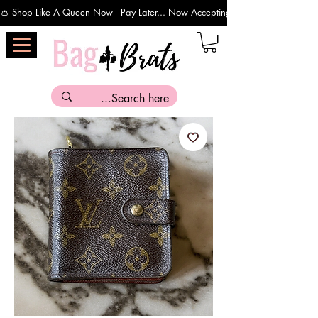
👛 Shop Like A Queen Now-  Pay Later... Now Accepting Payments Via Affirm 