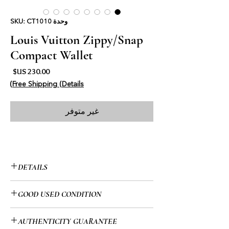
وحدة SKU: CT1010
Louis Vuitton Zippy/Snap
Compact Wallet
السع
Free Shipping (Details)
غير متوفر
DETAILS
• Louis Vuitton
GOOD USED CONDITION
• Monogram
• Compact Wallet
• This item has been used and may
AUTHENTICITY GUARANTEE
• Snap & Zippy
have a few minor flaws. Please look at