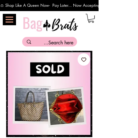
👛 Shop Like A Queen Now-  Pay Later... Now Accepting Payments Via Affirm 