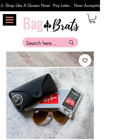
👛 Shop Like A Queen Now-  Pay Later... Now Accepting Payments Via Affirm 