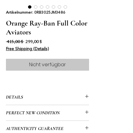
Artikelnummer: 0RB3025JM3486
Orange Ray-Ban Full Color
Aviators
Standardpreis
Sale-Preis
 415,00 $ 
299,00 $
Free Shipping (Details)
Nicht verfügbar
DETAILS
• Ray-Ban
PERFECT NEW CONDITION
• Full Color
• Aviators
• Zero issues/Flaws.
AUTHENTICITY GUARANTEE
• Metal