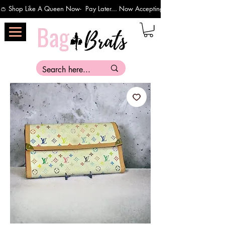
👛 Shop Like A Queen Now-  Pay Later... Now Accepting Payments Via Affirm 