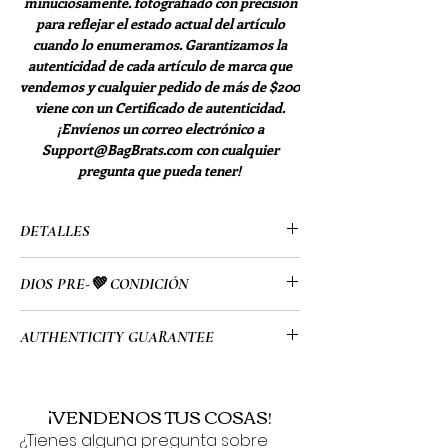
minuciosamente. fotografiado con precisión
para reflejar el estado actual del artículo
cuando lo enumeramos. Garantizamos la
autenticidad de cada artículo de marca que
vendemos y cualquier pedido de más de $200
viene con un Certificado de autenticidad.
¡Envíenos un correo electrónico a
Support@BagBrats.com con cualquier
pregunta que pueda tener!
DETALLES
• 4,13'' x 7,28''
DIOS PRE-💚 CONDICIÓN
• Louis Vuitton
• Monograma multicolor
• Buen estado de uso:
AUTHENTICITY GUARANTEE
• Viene con certificado de autenticidad
- El artículo ha sido usado y tiene una
• Lona revestida
pequeña decoloración en el lienzo
• All of my items go through a detailed
exterior.
authentication process overseen by a
¡VENDENOS TUS COSAS!
- Pequeños roces en los bordes.
highly trained team which allows me to
¿Tienes alguna pregunta sobre
- Sin rasgaduras, desgarros, agujeros ni
provide you guys with a 100%