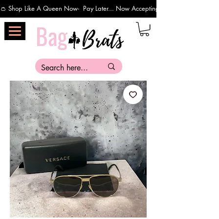
👛 Shop Like A Queen Now-  Pay Later... Now Accepting Payments Via Affirm 