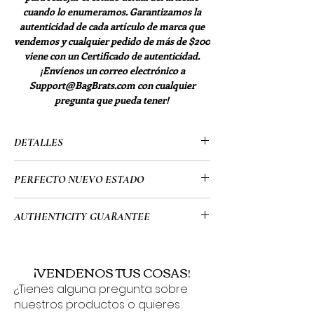
cuando lo enumeramos. Garantizamos la
autenticidad de cada artículo de marca que
vendemos y cualquier pedido de más de $200
viene con un Certificado de autenticidad.
¡Envíenos un correo electrónico a
Support@BagBrats.com con cualquier
pregunta que pueda tener!
DETALLES
•Versace
PERFECTO NUEVO ESTADO
• Oro
• Aviadores
• Perfecta condición nueva:
AUTHENTICITY GUARANTEE
• Raro/Descontinuado
- Cero rayones o problemas.
•MOD 2209 1002/73
• All of my items go through a detailed
• 58-14/140
authentication process overseen by a
¡VENDENOS TUS COSAS!
• Estuche original, paño de limpieza y
highly trained team which allows me to
estuche original. Certificado de
¿Tienes alguna pregunta sobre
provide you guys with a 100%
nuestros productos o quieres
autenticidad incluido
guarantee that all of the items on my