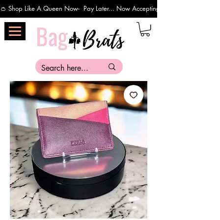
👛 Shop Like A Queen Now-  Pay Later... Now Accepting Payments Via Affirm 