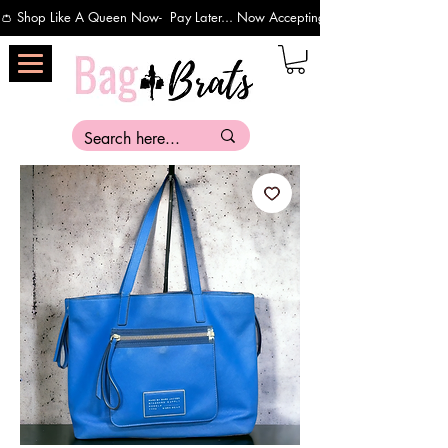
👛 Shop Like A Queen Now-  Pay Later... Now Accepting Payments Via Affirm 