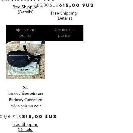
Prix original
Prix promotionnel
615,00 $US
885,00 $US
Free Shipping
(Details)
Free Shipping
(Details)
Ajouter au
Ajouter au
panier
panier
Sac
bandoulière/ceinture
Burberry Cannon en
nylon noir sur noir
rix original
Prix promotionnel
815,00 $US
100,00 $US
Free Shipping
(Details)