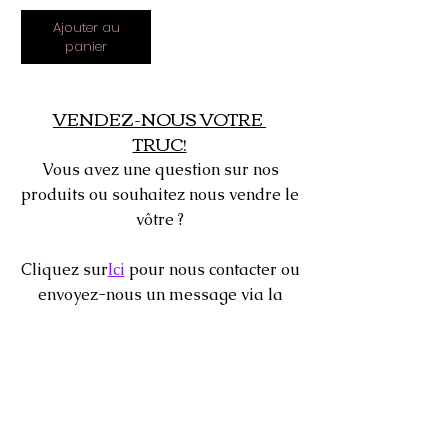
Ajouter au
panier
VENDEZ-NOUS VOTRE
TRUC!
Vous avez une question sur nos
produits ou souhaitez nous vendre le
vôtre ?
Cliquez sur
Ici
pour nous contacter ou
envoyez-nous un message via la
boîte de discussion 24 heures sur 24
située dans le coin inférieur de votre
écran.