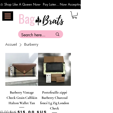
👛 Shop Like A Queen Now-  Pay Later... Now Accepting Payments Via Affirm 
Accueil
Burberry
Burberry Vintage
Portefeuille zippé
Check Grain Calfskin
Burberry Charcoal
Halton Wallet Tan
foncé Lg Zig London
Check
rix original
Prix promotionnel
515,00 $US
40,00 $US