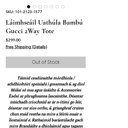
SKU: 101-2123-1577
Láimhseáil Uathúla Bambú
Gucci 2Way Tote
Price
$299.00
Free Shipping (Details)
Out of Stock
Táimid ceadúnaithe mórdhíola /
athdhíoltóirí speisialú i gceannach & ag díol
Málaí só nua agus úsáidte & Accessories
Éadaí ar phraghsanna lascainithe. Déantar
iniúchadh críochnúil ar ár n-ítimí go léir,
déantar cur síos orthu, & grianghraf cruinn
chun staid reatha na míre a léiriú nuair a
liostaímid é. Ráthaímid barántúlacht gach
míre Brandáilte a dhíolaimid agus tagann