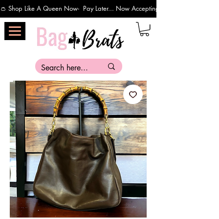
👛 Shop Like A Queen Now-  Pay Later... Now Accepting Payments Via Affirm 