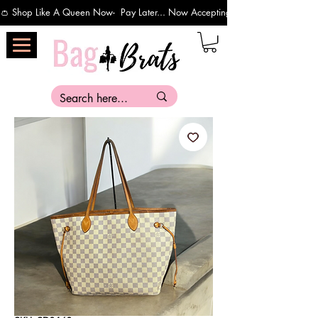
👛 Shop Like A Queen Now-  Pay Later... Now Accepting Payments Via Affirm 