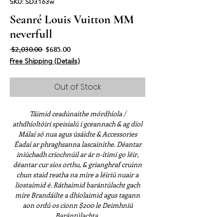
SKU: SD3163w
Seanré Louis Vuitton MM
neverfull
Regular Price
Sale Price
 $2,030.00 
$685.00
Free Shipping (Details)
Out of Stock
Táimid ceadúnaithe mórdhíola /
athdhíoltóirí speisialú i gceannach & ag díol
Málaí só nua agus úsáidte & Accessories
Éadaí ar phraghsanna lascainithe. Déantar
iniúchadh críochnúil ar ár n-ítimí go léir,
déantar cur síos orthu, & grianghraf cruinn
chun staid reatha na míre a léiriú nuair a
liostaímid é. Ráthaímid barántúlacht gach
míre Brandáilte a dhíolaimid agus tagann
aon ordú os cionn $200 le Deimhniú
Barántúlachta.