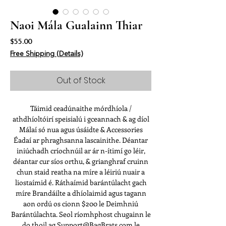
Naoi Mála Gualainn Thiar
Price
$55.00
Free Shipping (Details)
Out of Stock
Táimid ceadúnaithe mórdhíola /
athdhíoltóirí speisialú i gceannach & ag díol
Málaí só nua agus úsáidte & Accessories
Éadaí ar phraghsanna lascainithe. Déantar
iniúchadh críochnúil ar ár n-ítimí go léir,
déantar cur síos orthu, & grianghraf cruinn
chun staid reatha na míre a léiriú nuair a
liostaímid é. Ráthaímid barántúlacht gach
míre Brandáilte a dhíolaimid agus tagann
aon ordú os cionn $200 le Deimhniú
Barántúlachta. Seol ríomhphost chugainn le
do thoil ag Support@BagBrats.com le