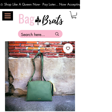
👛 Shop Like A Queen Now-  Pay Later... Now Accepting Payments Via Affirm 