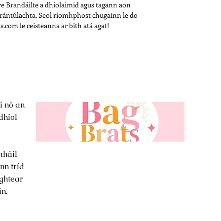
e Brandáilte a dhíolaimid agus tagann aon
rántúlachta. Seol ríomhphost chugainn le do
.com le ceisteanna ar bith atá agat!
í nó an
dhíol
háil
nn tríd
ghtear
n.