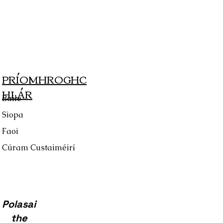
PRÍOMHROGHC
HLÁR
Baile
Siopa
Faoi
Cúram Custaiméirí
Polasai
the