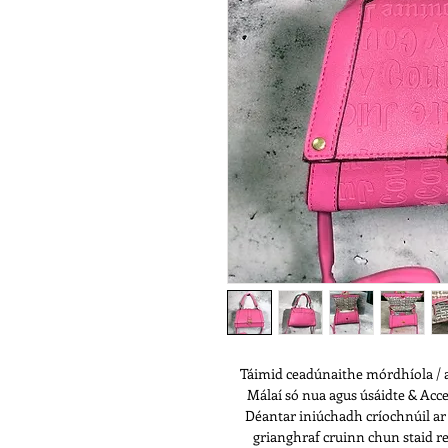
Táimid ceadúnaithe mórdhíola / at
Málaí só nua agus úsáidte & Acc
Déantar iniúchadh críochnúil ar á
grianghraf cruinn chun staid rea