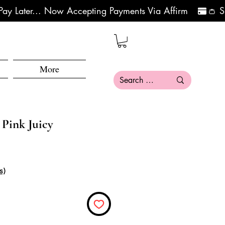
More
 Pink Juicy
s)