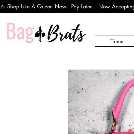
👛 Shop Like A Queen Now-  Pay Later... Now Accepting
Home