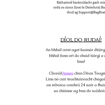
Ráthaímid barántúlacht gach mír
ordú os cionn $200 le Deimhniú Ba
thoil ag Support@BagBrats
DÍOL DO RUDAÍ!
An bhfuil ceist agat faoinár dtáirg
bhfuil fonn ort do chuid táirgí a 
linn?
Cliceáil
Anseo
chun Déan Teagm
Linn nó cuir teachtaireacht chugai
an mbosca comhrá 24 uair a fhai
sa chúinne ag bun do scáileái