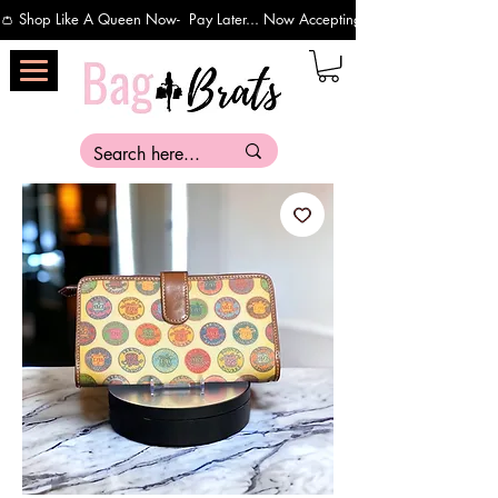
👛 Shop Like A Queen Now-  Pay Later... Now Accepting Payments Via Affirm 