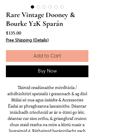
Rare Vintage Dooney &
Bourke Y2K Sparán
Price
$135.00
Free Shipping (Details)
Add to Cart
Buy Now
Táimid ceadúnaithe mórdhíola /
athdhíoltóirí speisialú i gceannach & ag díol
Málaí só nua agus úsáidte & Accessories
Éadaí ar phraghsanna lascainithe. Déantar
iniúchadh críochnúil ar ár n-ítimí go léir,
déantar cur síos orthu, & grianghraf cruinn
chun staid reatha na míre a léiriú nuair a
liostaímid é. Ráthaímid barántúlacht gach