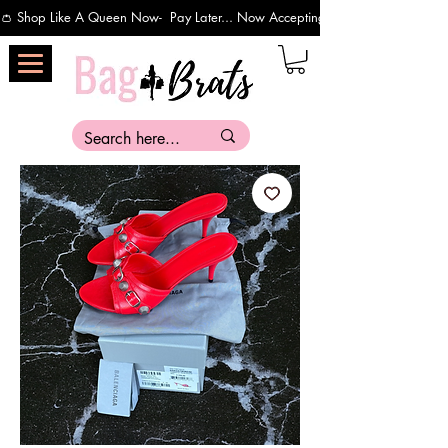
👛 Shop Like A Queen Now-  Pay Later... Now Accepting Payments Via Affirm 