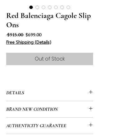
Red Balenciaga Cagole Slip
Ons
Regular Price
Sale Price
 $915.00 
$699.00
Free Shipping (Details)
Out of Stock
DETAILS
• Balenciaga
BRAND NEW CONDITION
• Cagole
• Made in Italy
• Brand New/Unworn Condition
AUTHENTICITY GUARANTEE
• Calf Leather
• Crinkled Finish
• Téann mo chuid earraí go léir trí