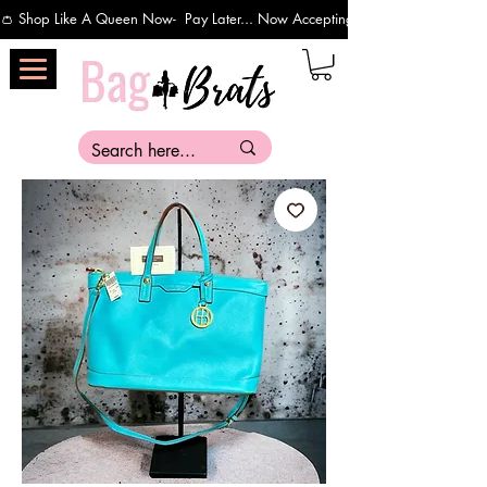
👛 Shop Like A Queen Now-  Pay Later... Now Accepting Payments Via Affirm 