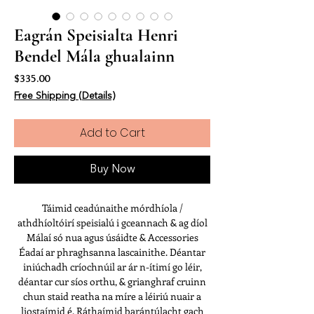
Eagrán Speisialta Henri
Bendel Mála ghualainn
Price
$335.00
Free Shipping (Details)
Add to Cart
Buy Now
Táimid ceadúnaithe mórdhíola /
athdhíoltóirí speisialú i gceannach & ag díol
Málaí só nua agus úsáidte & Accessories
Éadaí ar phraghsanna lascainithe. Déantar
iniúchadh críochnúil ar ár n-ítimí go léir,
déantar cur síos orthu, & grianghraf cruinn
chun staid reatha na míre a léiriú nuair a
liostaímid é. Ráthaímid barántúlacht gach