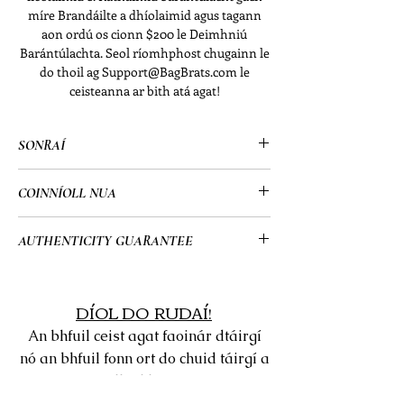
míre Brandáilte a dhíolaimid agus tagann
aon ordú os cionn $200 le Deimhniú
Barántúlachta. Seol ríomhphost chugainn le
do thoil ag Support@BagBrats.com le
ceisteanna ar bith atá agat!
SONRAÍ
• Henri Bendel
COINNÍOLL NUA
• W 57 Satchel
• Turquoise
• Coinníoll Nua mar atá:
AUTHENTICITY GUARANTEE
• 16” x 10” x 6.5” (i)
- Tá scratch/locht bheag amháin ar an
• Eagrán Speisialta: Scortha/Ní Níos
taobh amuigh (léirithe i bpictiúir)
• All of my items go through a detailed
faide i gCúrsaíocht
- Tá an taobh istigh flawless & i riocht
authentication process overseen by a
DÍOL DO RUDAÍ!
• Cártaí Cúraim & Strap inbhainte san
úrnua foirfe.
highly trained team which allows me to
áireamh
An bhfuil ceist agat faoinár dtáirgí
provide you guys with a 100%
nó an bhfuil fonn ort do chuid táirgí a
guarantee that all of the items on my
dhíol linn?
website are authentic or your $ back.