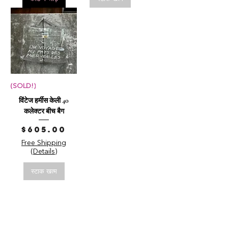
(SOLD!)
विंटेज हर्मीस केली 40
कलेक्टर बीच बैग
मूल्य
$605.00
Free Shipping
(Details)
स्टाक खत्म
हमें अपना बेचें सामग्री!
क्या आपके पास हमारे उत्पादों के बारे में कोई प्रश्न