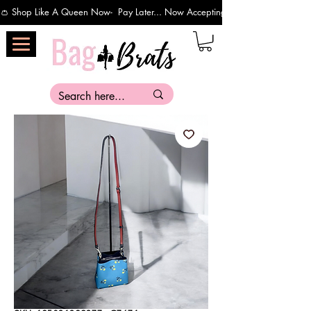
👛 Shop Like A Queen Now-  Pay Later... Now Accepting Payments Via Affirm 