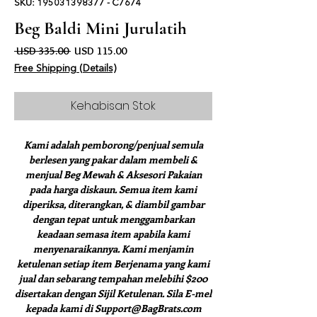
SKU: 195031398377 - C7674
Beg Baldi Mini Jurulatih
Harga Biasa
Harga Jualan
 USD 335.00 
USD 115.00
Free Shipping (Details)
Kehabisan Stok
Kami adalah pemborong/penjual semula
berlesen yang pakar dalam membeli &
menjual Beg Mewah & Aksesori Pakaian
pada harga diskaun. Semua item kami
diperiksa, diterangkan, & diambil gambar
dengan tepat untuk menggambarkan
keadaan semasa item apabila kami
menyenaraikannya. Kami menjamin
ketulenan setiap item Berjenama yang kami
jual dan sebarang tempahan melebihi $200
disertakan dengan Sijil Ketulenan. Sila E-mel
kepada kami di Support@BagBrats.com