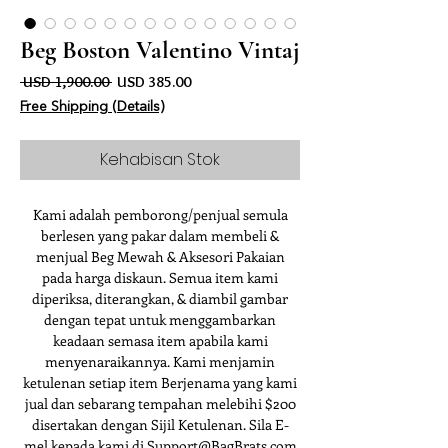
Beg Boston Valentino Vintaj
Harga Biasa
Harga Jualan
 USD 1,900.00 
USD 385.00
Free Shipping (Details)
Kehabisan Stok
Kami adalah pemborong/penjual semula
berlesen yang pakar dalam membeli &
menjual Beg Mewah & Aksesori Pakaian
pada harga diskaun. Semua item kami
diperiksa, diterangkan, & diambil gambar
dengan tepat untuk menggambarkan
keadaan semasa item apabila kami
menyenaraikannya. Kami menjamin
ketulenan setiap item Berjenama yang kami
jual dan sebarang tempahan melebihi $200
disertakan dengan Sijil Ketulenan. Sila E-
mel kepada kami di Support@BagBrats.com