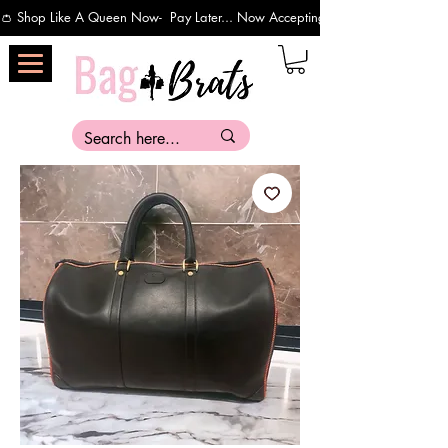
👛 Shop Like A Queen Now-  Pay Later... Now Accepting Payments Via Affirm 