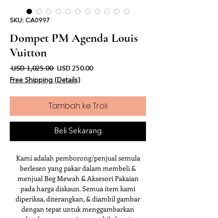
SKU: CA0997
Dompet PM Agenda Louis
Vuitton
Harga Biasa
Harga Jualan
 USD 1,025.00 
USD 250.00
Free Shipping (Details)
Tambah ke Troli
Beli Sekarang
Kami adalah pemborong/penjual semula
berlesen yang pakar dalam membeli &
menjual Beg Mewah & Aksesori Pakaian
pada harga diskaun. Semua item kami
diperiksa, diterangkan, & diambil gambar
dengan tepat untuk menggambarkan