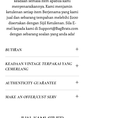
keadaan semasa item apabila kami
menyenaraikannya. Kami menjamin
ketulenan setiap item Berjenama yang kami
jual dan sebarang tempahan melebihi $200
disertakan dengan Sijil Ketulenan. Sila E-
mel kepada kami di Support@BagBrats.com
dengan sebarang soalan yang anda ada!
BUTIRAN
• Louis Vuitton
KEADAAN VINTAGE TERPAKAI YANG
• Agenda PM
CEMERLANG
• Snap Wallet
• Kotak Asal & Sijil Ketulenan
• Keadaan Terpakai Cemerlang:
AUTHENTICITY GUARANTEE
Termasuk
- Bahagian dalam menunjukkan tanda
• 5.75” x 4” in (8” in open)
penggunaan biasa dan tidak
• All of my items go through a detailed
MAKE AN OFFER/CUST SERV
mempunyai masalah, koyak, koyak
authentication process overseen by a
atau noda
highly trained team which allows me to
• For Cust Serv Questions or to make
- Tanda penggunaan biasa dengan
provide you guys with a 100%
an offer on any of our item(s) you can
JUAL KAMI STUFF!
sifar gosokan pada satu tepi tetapi sifar