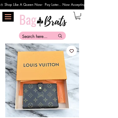
👛 Shop Like A Queen Now-  Pay Later... Now Accepting Payments Via Affirm 