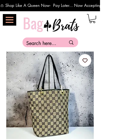
👛 Shop Like A Queen Now-  Pay Later... Now Accepting Payments Via Affirm 