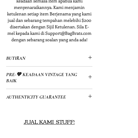
keadaan semasa item apabila kami
menyenaraikannya. Kami menjamin
ketulenan setiap item Berjenama yang kami
jual dan sebarang tempahan melebihi $200
disertakan dengan Sijil Ketulenan. Sila E-
mel kepada kami di Support@BagBrats.com
dengan sebarang soalan yang anda ada!
BUTIRAN
• Louis Vuitton
PRE-💚 KEADAAN VINTAGE YANG
• Pemegang dua bahagian atas
BAIK
• Penutupan zip atas
• Perkakasan Nada Emas
• Keadaan terpakai yang baik:
AUTHENTICITY GUARANTEE
• Datang dengan Sijil Ketulenan
- Ia mempunyai perubahan warna
• Kanvas
Normal tetapi sebenarnya dalam
• All of my items go through a detailed
• Buatan Perancis
keadaan Baik untuk tote vintaj kain
authentication process overseen by a
JUAL KAMI STUFF!
• 16.7 x 14.2" x 4.1” (dalam)
terpakai.
highly trained team which allows me to
Ada soalan tentang produk kami
- Satu-satunya petak bual adalah
provide you guys with a 100%
atau ingin menjual produk anda
kehausan kecil di sudut bawah (lihat