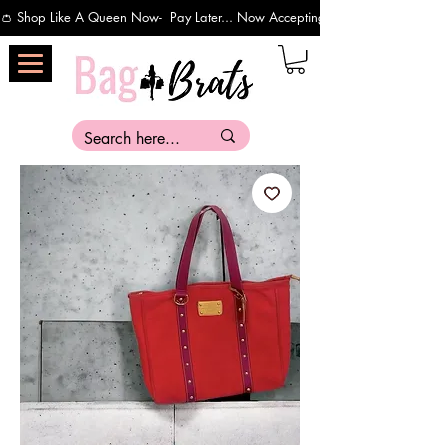
👛 Shop Like A Queen Now-  Pay Later... Now Accepting Payments Via Affirm 