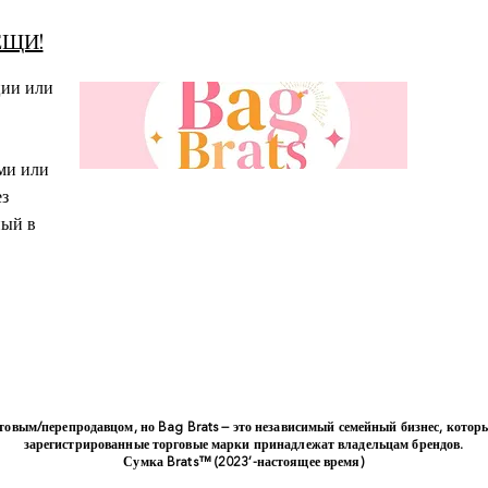
ЕЩИ!
ции или
ми или
з
ный в
вым/перепродавцом, но Bag Brats — это независимый семейный бизнес, которы
зарегистрированные торговые марки принадлежат владельцам брендов.
Сумка Brats™ (2023’-настоящее время)