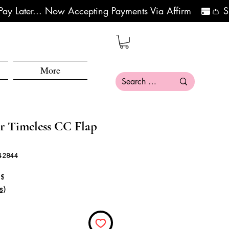
More
r Timeless CC Flap
842844
 цена
Спеццена
 $
s)