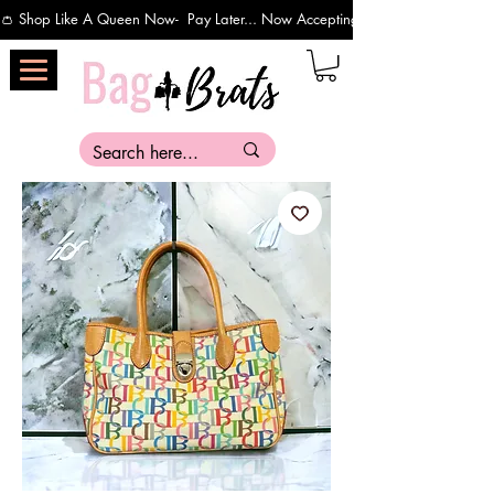
👛 Shop Like A Queen Now-  Pay Later... Now Accepting Payments Via Affirm 