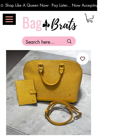
👛 Shop Like A Queen Now-  Pay Later... Now Accepting Payments Via Affirm 