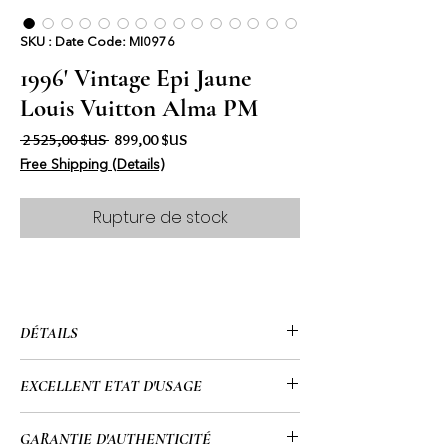
SKU : Date Code: MI0976
1996' Vintage Epi Jaune
Louis Vuitton Alma PM
Prix original
Prix promotionnel
 2 525,00 $US 
899,00 $US
Free Shipping (Details)
Rupture de stock
DÉTAILS
•Louis Vuitton
EXCELLENT ETAT D'USAGE
• Ancien
• 12,6" x 9,8" x 6,3" (po)
• Il s'agit d'un sac vintage vieux de 28
GARANTIE D'AUTHENTICITÉ
• Jaune