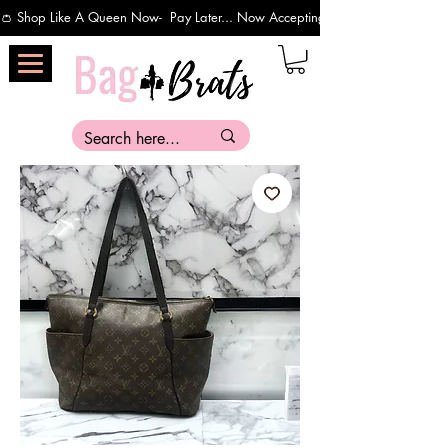
👛 Shop Like A Queen Now-  Pay Later... Now Accepting Payments Via Affirm 