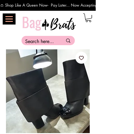
👛 Shop Like A Queen Now-  Pay Later... Now Accepting Payments Via Affirm 