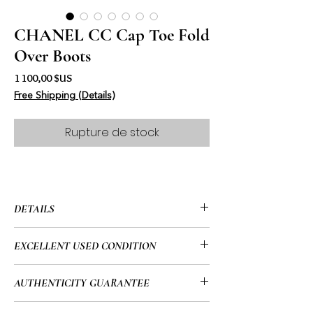
CHANEL CC Cap Toe Fold
Over Boots
Prix
1 100,00 $US
Free Shipping (Details)
Rupture de stock
DETAILS
• CHANEL
EXCELLENT USED CONDITION
• CC Cap Toe
• Fold Over Boots
• This item has been Gently used &
AUTHENTICITY GUARANTEE
• Black Smooth Calfskin Leather
may have a few minor flaws. Please
• Dust Bags Included
look at all of the images for the exact
• All of my items go through a detailed