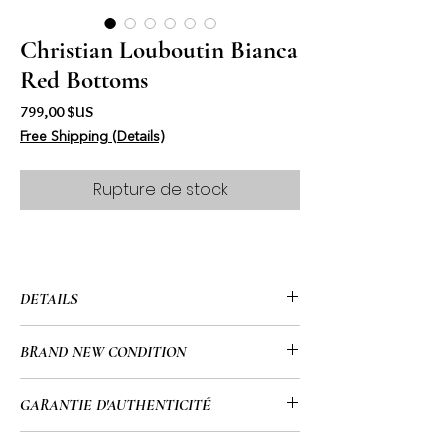
Christian Louboutin Bianca
Red Bottoms
Prix
799,00 $US
Free Shipping (Details)
Rupture de stock
DETAILS
• Christian Louboutin
BRAND NEW CONDITION
• Bianca
• Red Bottom Stilettos
• Brand New/Perfect Condition
GARANTIE D'AUTHENTICITÉ
• EU Size 38 1/2 US 7.5 (Louboutin
suggest getting a half size smaller than
• Tous mes articles passent par un