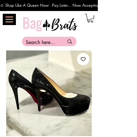
👛 Shop Like A Queen Now-  Pay Later... Now Accepting Payments Via Affirm 