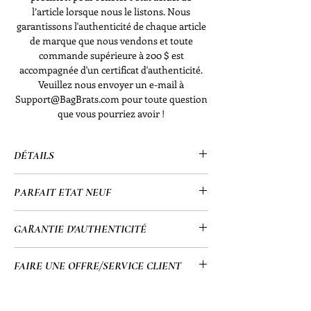
l’article lorsque nous le listons. Nous
garantissons l'authenticité de chaque article
de marque que nous vendons et toute
commande supérieure à 200 $ est
accompagnée d'un certificat d'authenticité.
Veuillez nous envoyer un e-mail à
Support@BagBrats.com pour toute question
que vous pourriez avoir !
DÉTAILS
• Dior
PARFAIT ETAT NEUF
• Pochette sur chaîne
• Noir
• Parfait état neuf :
GARANTIE D'AUTHENTICITÉ
• 6" x 4,5" (po)
- Parfait état neuf sans
problème/défaut
• Tous mes articles passent par un
FAIRE UNE OFFRE/SERVICE CLIENT
processus d'authentification détaillé
supervisé par une équipe hautement
• Pour les questions de Cust Serv ou
qualifiée qui me permet de vous
pour faire une offre sur l'un de nos