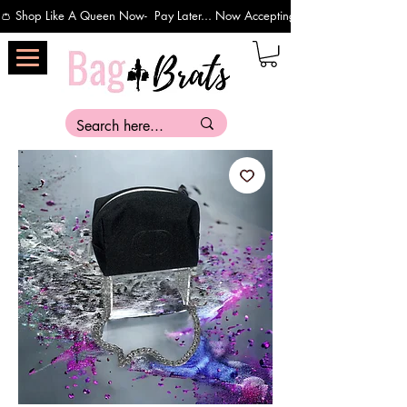
👛 Shop Like A Queen Now-  Pay Later... Now Accepting Payments Via Affirm 