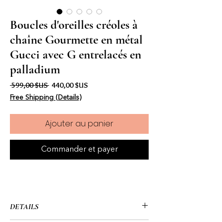
Boucles d'oreilles créoles à
chaîne Gourmette en métal
Gucci avec G entrelacés en
palladium
Prix original
Prix promotionnel
 599,00 $US 
440,00 $US
Free Shipping (Details)
Ajouter au panier
Commander et payer
DETAILS