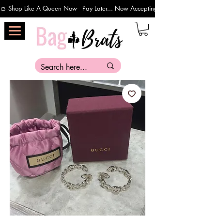
👛 Shop Like A Queen Now-  Pay Later... Now Accepting Payments Via Affirm 