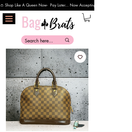
👛 Shop Like A Queen Now-  Pay Later... Now Accepting Payments Via Affirm 