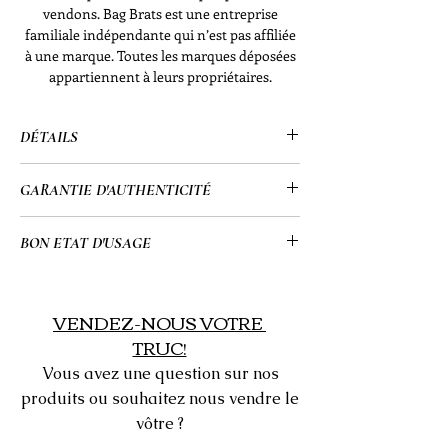
vendons. Bag Brats est une entreprise
familiale indépendante qui n’est pas affiliée
à une marque. Toutes les marques déposées
appartiennent à leurs propriétaires.
DÉTAILS
•Louis Vuitton
GARANTIE D'AUTHENTICITÉ
• Alma PM
• Damier Ebène
• Tous mes articles passent par un
BON ETAT D'USAGE
• Code de date : CT5103
processus d'authentification détaillé
• Certificat d'authenticité inclus
supervisé par une équipe hautement
• Cet article a été utilisé et peut
• 12,6 x 9,8 x 6,3" (po)
qualifiée qui me permet de vous
présenter quelques défauts mineurs.
VENDEZ-NOUS VOTRE
• Double fermeture éclair
fournir une garantie à 100 % que tous
Veuillez regarder toutes les images
TRUC!
les articles de mon site Web sont
pour connaître l'état exact de l'article
Vous avez une question sur nos
authentiques ou remboursés.
avant d'acheter.
produits ou souhaitez nous vendre le
vôtre ?