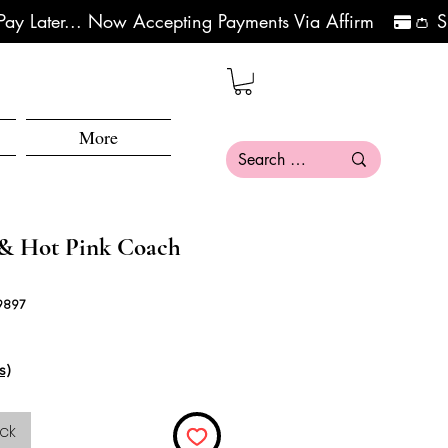
More
 & Hot Pink Coach
19897
s)
ck