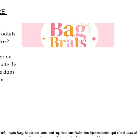
RE
roduits
re ?
er ou
oîte de
ée dans
n.
réé, mais Bag Brats est une entreprise familiale indépendante qui n'est pas a