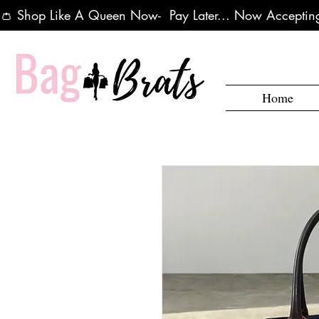
👛 Shop Like A Queen Now-  Pay Later... Now Accepting
Home