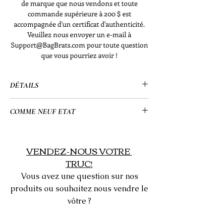
de marque que nous vendons et toute
commande supérieure à 200 $ est
accompagnée d'un certificat d'authenticité.
Veuillez nous envoyer un e-mail à
Support@BagBrats.com pour toute question
que vous pourriez avoir !
DÉTAILS
• Salvatore Ferragamo
COMME NEUF ETAT
• Noir
• Édition spéciale
• Etat comme neuf :
• Sac pochette sur chaîne
- L’intérieur montre une utilisation
VENDEZ-NOUS VOTRE
• Sangle amovible
mineure, mais aucune légende,
TRUC!
• 8,5" x 6" x 3" (po)
déchirure ou tache.
Vous avez une question sur nos
produits ou souhaitez nous vendre le
vôtre ?