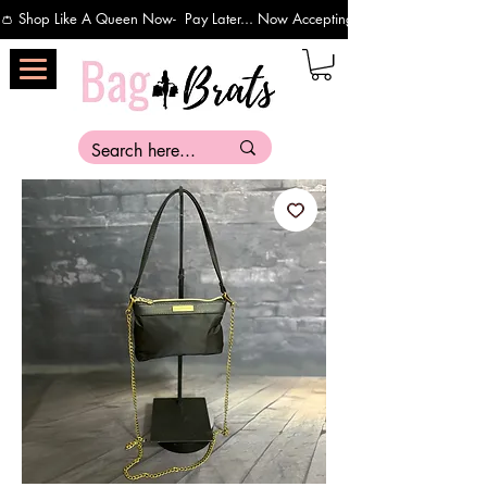
👛 Shop Like A Queen Now-  Pay Later... Now Accepting Payments Via Affirm 