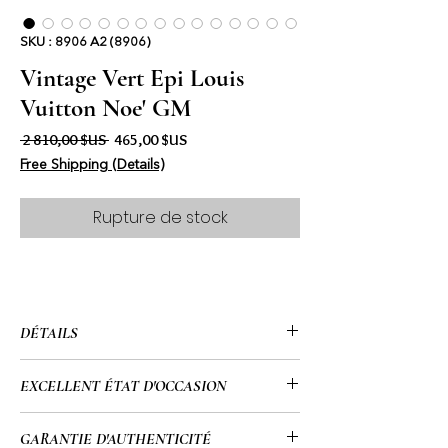
SKU : 8906 A2 (8906)
Vintage Vert Epi Louis
Vuitton Noe' GM
Prix original
Prix promotionnel
 2 810,00 $US 
465,00 $US
Free Shipping (Details)
Rupture de stock
DÉTAILS
•Louis Vuitton
EXCELLENT ÉTAT D'OCCASION
• Millésime/juin 1989'
• Code de date : 8906 A2 (8906)
• Il s'agit d'un sac vintage vieux de 35
GARANTIE D'AUTHENTICITÉ
• Cuir épi vert