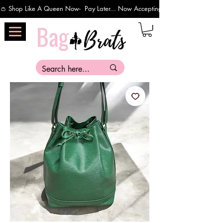
👛 Shop Like A Queen Now-  Pay Later... Now Accepting Payments Via Affirm 