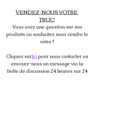
• Toile GG
connaître l'état exact de l'article avant
processus d'authentification détaillé
VENDEZ-NOUS VOTRE
• Vert, blanc et bleu sarcelle
de l'acheter.
supervisé par une équipe hautement
TRUC!
• 16” x 15” x 6” (po)
qualifiée qui me permet de vous
Vous avez une question sur nos
fournir une garantie à 100 % que tous
produits ou souhaitez nous vendre le
les articles de mon site Web sont
vôtre ?
authentiques ou remboursés.
Cliquez sur
Ici
pour nous contacter ou
envoyez-nous un message via la
boîte de discussion 24 heures sur 24
située dans le coin inférieur de votre
écran.