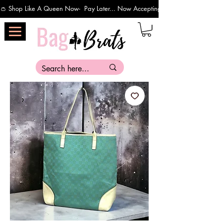
👛 Shop Like A Queen Now-  Pay Later... Now Accepting Payments Via Affirm 