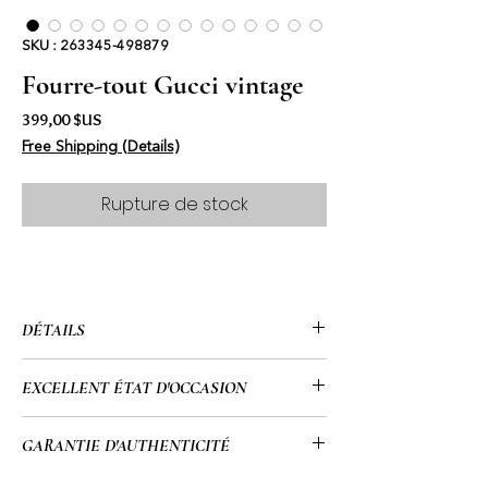
SKU : 263345-498879
Fourre-tout Gucci vintage
Prix
399,00 $US
Free Shipping (Details)
Rupture de stock
DÉTAILS
• Gucci
EXCELLENT ÉTAT D'OCCASION
• Toile GG
• Certificat d'authenticité inclus
• Cet article a été utilisé et présente
GARANTIE D'AUTHENTICITÉ
• Numéro de série : 263345-498879
quelques défauts mineurs. Veuillez
• Fourre-tout
consulter toutes les images pour
• Tous mes articles passent par un