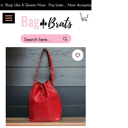
👛 Shop Like A Queen Now-  Pay Later... Now Accepting Payments Via Affirm 