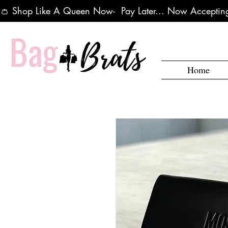
👛 Shop Like A Queen Now-  Pay Later... Now Accepting
Home