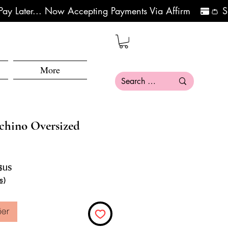
More
chino Oversized
inal
Prix promotionnel
 $US
s)
ier