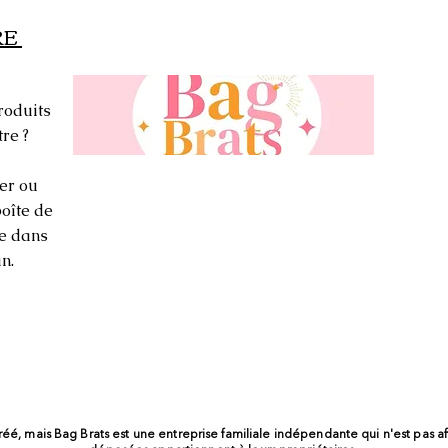
RE
roduits
re ?
er ou
oîte de
ée dans
n.
réé, mais Bag Brats est une entreprise familiale indépendante qui n'est pas a