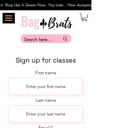
👛 Shop Like A Queen Now-  Pay Later... Now Accepting Payments Via Affirm 
Sign up for classes
First name
Last name
Email