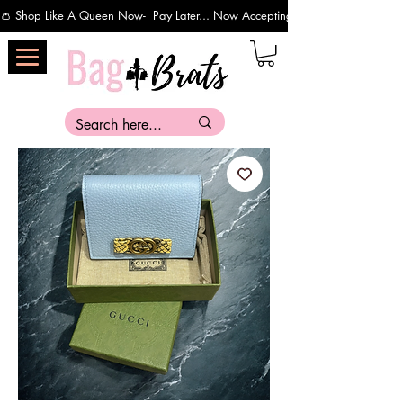
👛 Shop Like A Queen Now-  Pay Later... Now Accepting Payments Via Affirm 