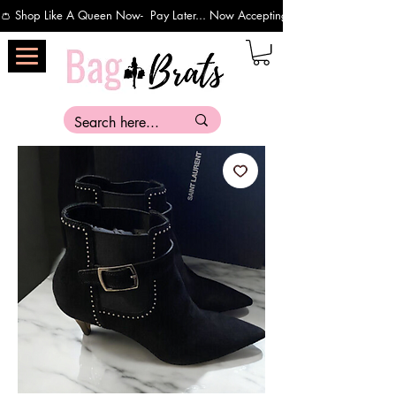
👛 Shop Like A Queen Now-  Pay Later... Now Accepting Payments Via Affirm 