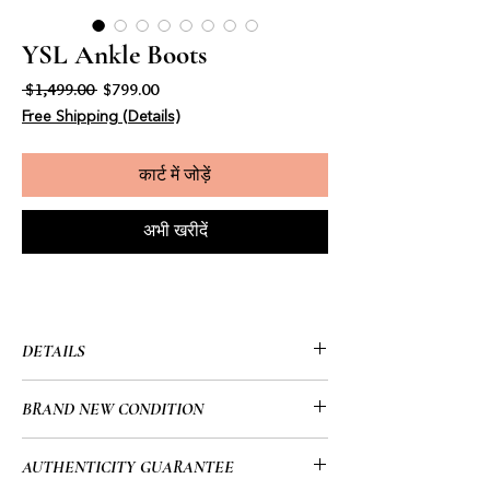
YSL Ankle Boots
नियमित मूल्य
बिक्री मूल्य
 $1,499.00 
$799.00
Free Shipping (Details)
कार्ट में जोड़ें
अभी खरीदें
DETAILS
• YSL (Yves Saint Laurent)
BRAND NEW CONDITION
• Ankle Boots
• Black Suede
• Brand New/With Tags
AUTHENTICITY GUARANTEE
• Pointed-Toes with Studded Accents