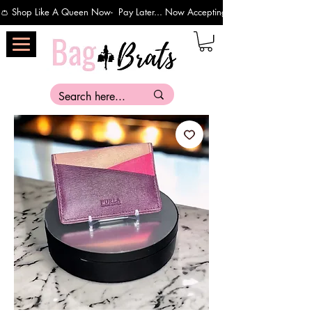
👛 Shop Like A Queen Now-  Pay Later... Now Accepting Payments Via Affirm 