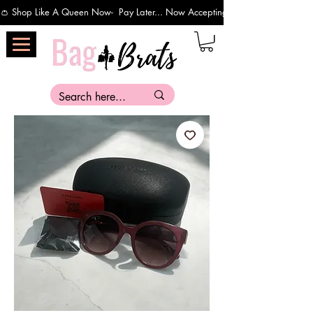
👛 Shop Like A Queen Now-  Pay Later... Now Accepting Payments Via Affirm 